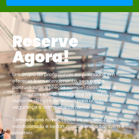
Reserve
Agora!
Um Grupo de profissionais empenhados em
oferecer bom atendimento, segurança,
pontualidade e preços competitivos. nossos
profissionais são devidamente treinados, com
curso de direção defensiva para oferecer
segurança e ótimo atendimento.
Temos frotas novas, todos os veículos tem ar
condicionado e sedan. nosso serviço também é
privativo.